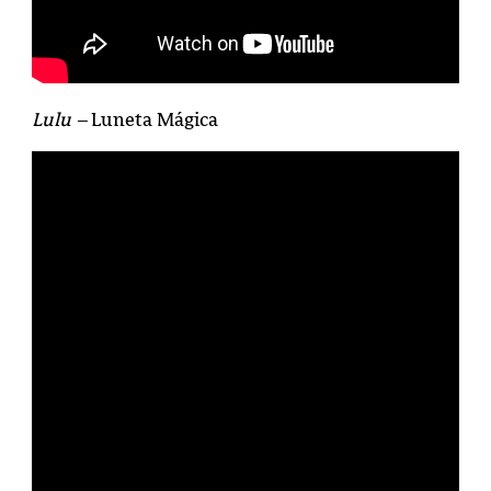
Lulu –
Luneta Mágica