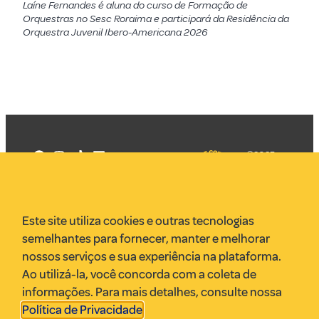
Laíne Fernandes é aluna do curso de Formação de
Orquestras no Sesc Roraima e participará da Residência da
Orquestra Juvenil Ibero-Americana 2026
©2025
Mercadizar
Todos os
direitos
Quem somos
reservados
PMKT
Este site utiliza cookies e outras tecnologias
VR Assessoria
semelhantes para fornecer, manter e melhorar
Parcerias
nossos serviços e sua experiência na plataforma.
Envie uma pauta
Ao utilizá-la, você concorda com a coleta de
Anuncie
informações. Para mais detalhes, consulte nossa
Política de Privacidade
.