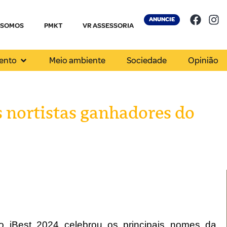
ANUNCIE
 SOMOS
PMKT
VR ASSESSORIA
ento
Meio ambiente
Sociedade
Opinião
s nortistas ganhadores do
mio iBest 2024 celebrou os principais nomes da