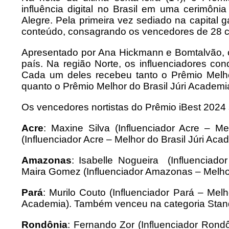
influência digital no Brasil em uma cerimôni
Alegre. Pela primeira vez sediado na capital 
conteúdo, consagrando os vencedores de 28 c
Apresentado por Ana Hickmann e Bomtalvão, o
país. Na região Norte, os influenciadores co
Cada um deles recebeu tanto o Prêmio Melhor
quanto o Prêmio Melhor do Brasil Júri Academia
Os vencedores nortistas do Prêmio iBest 2024 
Acre
: Maxine Silva (Influenciador Acre – M
(Influenciador Acre – Melhor do Brasil Júri Aca
Amazonas
: Isabelle Nogueira (Influenciad
Maira Gomez (Influenciador Amazonas – Melhor
Pará
: Murilo Couto (Influenciador Pará – Melh
Academia). Também venceu na categoria Stand-
Rondônia
: Fernando Zor (Influenciador Rond