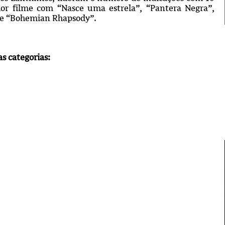
hor filme com “Nasce uma estrela”, “Pantera Negra”,
e” e “Bohemian Rhapsody”.
as categorias: