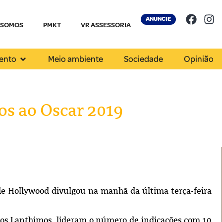
ANUNCIE
 SOMOS
PMKT
VR ASSESSORIA
ento
Meio ambiente
Sociedade
Opinião
dos ao Oscar 2019
de Hollywood divulgou na manhã da última terça-feira
gos Lanthimos, lideram o número de indicações com 10