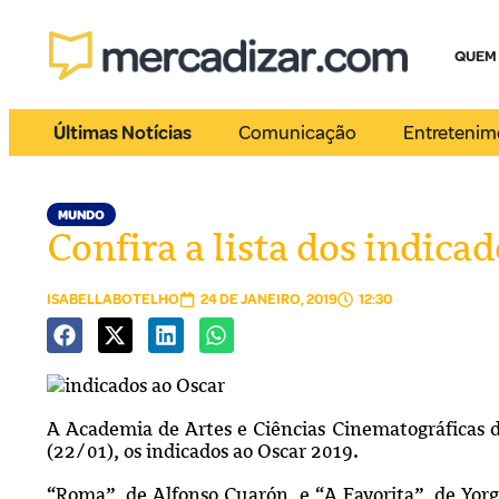
QUEM
Últimas Notícias
Comunicação
Entretenim
MUNDO
Confira a lista dos indica
ISABELLABOTELHO
24 DE JANEIRO, 2019
12:30
A Academia de Artes e Ciências Cinematográficas 
(22/01), os indicados ao Oscar 2019.
“Roma”, de Alfonso Cuarón, e “A Favorita”, de Yor