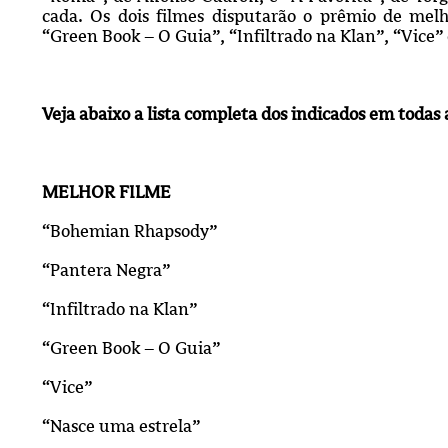
cada. Os dois filmes disputarão o prêmio de mel
“Green Book – O Guia”, “Infiltrado na Klan”, “Vic
Veja abaixo a lista completa dos indicados em todas 
M
ELHOR FILME
“Bohemian Rhapsody”
“Pantera Negra”
“Infiltrado na Klan”
“Green Book – O Guia”
“Vice”
“Nasce uma estrela”