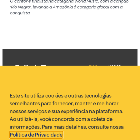
O cantor é finalista na categoria World Music, com a canção
‘Rio Negro’, levando a Amazônia à categoria global com a
conquista
©2025
Mercadizar
Todos os
direitos
Quem somos
reservados
PMKT
Este site utiliza cookies e outras tecnologias
VR Assessoria
semelhantes para fornecer, manter e melhorar
Parcerias
nossos serviços e sua experiência na plataforma.
Envie uma pauta
Ao utilizá-la, você concorda com a coleta de
Anuncie
informações. Para mais detalhes, consulte nossa
Política de Privacidade
.