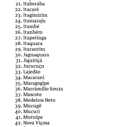
Itaberaba
Itacaré
Itagimirim
Itamaraju
Itambé
Itanhém
Itapetinga
Itaquara
Itarantim
Jaguaquara
Jiquiriçá
Jucuruçu
Lajedão
Macarani
Maragogipe
Marcionílio Souza
Mascote
Medeiros Neto
Mucugê
Mucuri
Mutuípe
Nova Viçosa