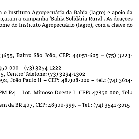
 Instituto Agropecuária da Bahia (Iagro) e apoio da
ançaram a campanha ‘Bahia Solidária Rural’. As doações
ome do Instituto Agropecuário (Iagro), com a chave do
 3655, Bairro São João, CEP: 44051-605 – (75) 3223-
5450-000 – (73) 3254-1222
15, Centro Telefone: (73) 3294-1302
992, João Paulo II – CEP: 48.908-000 – tel.: (74) 3614-
PM R4 – Lot. Mimoso Doeste I, CEP: 47850-000, Tel.:
m da BR 407, CEP: 48900-999. – Tel.: (74) 3541-3015