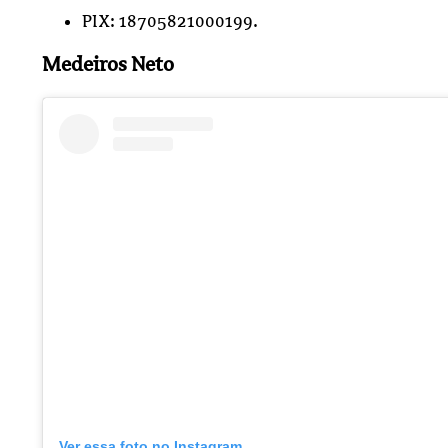
PIX: 18705821000199.
Medeiros Neto
Ver essa foto no Instagram