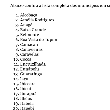
Abaixo confira a lista completa dos municípios em 
Alcobaça
Amélia Rodrigues
Anagé
Baixa Grande
Belmonte
Boa Vista do Tupim
Camacan
Canavieiras
Caravelas
Cocos
Encruzilhada
Eunápolis
Guaratinga
Iaçu
Ibicoara
Ibicuí
Ibirapuã
Ilhéus
Itabela
Itapebi