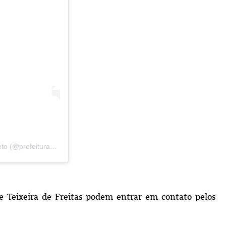
Uma publicação compartilhada por Prefeitura de Medeiros Neto (@prefeiturademedeirosneto)
e Teixeira de Freitas podem entrar em contato pelos