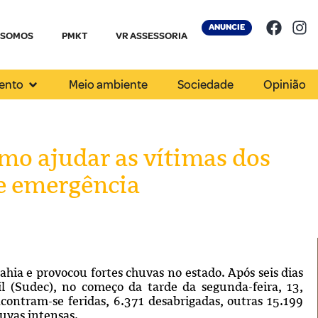
ANUNCIE
 SOMOS
PMKT
VR ASSESSORIA
ento
Meio ambiente
Sociedade
Opinião
mo ajudar as vítimas dos
e emergência
ahia e provocou fortes chuvas no estado.
Após seis dias
il (Sudec), no começo da tarde da segunda-feira, 13,
contram-se feridas, 6.371 desabrigadas, outras 15.199
huvas intensas.