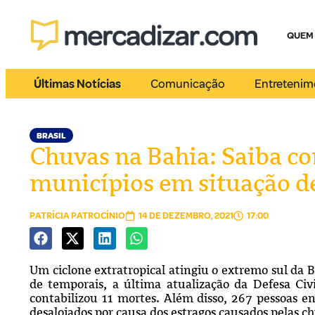
QUEM
Últimas Notícias
Comunicação
Entretenim
BRASIL
Chuvas na Bahia: Saiba co
municípios em situação d
PATRÍCIA PATROCÍNIO
14 DE DEZEMBRO, 2021
17:00
Um ciclone extratropical atingiu o extremo sul da B
de temporais, a última atualização da Defesa Civ
contabilizou 11 mortes. Além disso, 267 pessoas en
desalojados por causa dos estragos causados pelas c