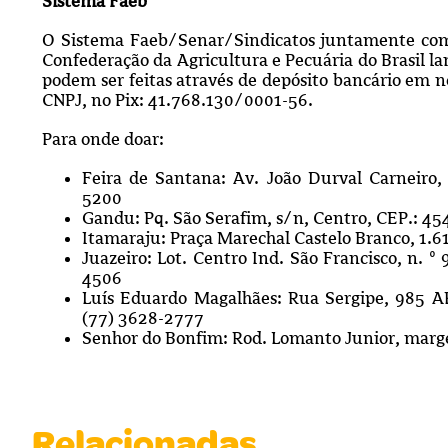
Sistema Faeb
O Sistema Faeb/Senar/Sindicatos juntamente com o
Confederação da Agricultura e Pecuária do Brasil l
podem ser feitas através de depósito bancário em n
CNPJ, no Pix: 41.768.130/0001-56.
Para onde doar:
Feira de Santana: Av. João Durval Carneiro,
5200
Gandu: Pq. São Serafim, s/n, Centro, CEP.: 4
Itamaraju: Praça Marechal Castelo Branco, 1.6
Juazeiro: Lot. Centro Ind. São Francisco, n. º 
4506
Luís Eduardo Magalhães: Rua Sergipe, 985 A
(77) 3628-2777
Senhor do Bonfim: Rod. Lomanto Junior, marge
Relacionadas