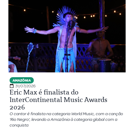
AMAZÔNIA
31/07/2026
Eric Max é finalista do
InterContinental Music Awards
2026
O cantor é finalista na categoria World Music, com a canção
‘Rio Negro’, levando a Amazônia à categoria global com a
conquista