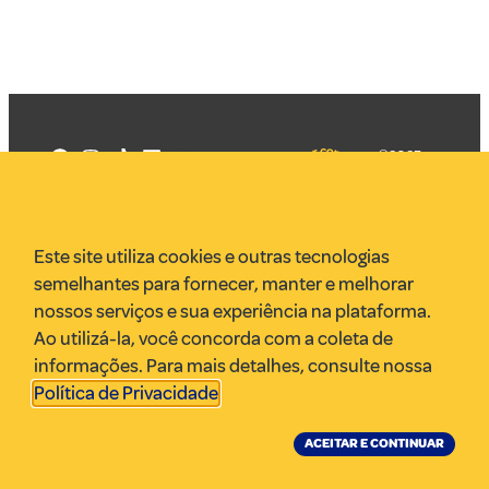
©2025
Mercadizar
Todos os
direitos
Quem somos
reservados
PMKT
Este site utiliza cookies e outras tecnologias
VR Assessoria
semelhantes para fornecer, manter e melhorar
Parcerias
nossos serviços e sua experiência na plataforma.
Envie uma pauta
Ao utilizá-la, você concorda com a coleta de
Anuncie
informações. Para mais detalhes, consulte nossa
Política de Privacidade
.
ACEITAR E CONTINUAR