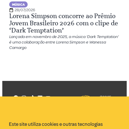
MÚSICA
28/07/2026
Lorena Simpson concorre ao Prêmio
Jovem Brasileiro 2026 com o clipe de
‘Dark Temptation’
Lançada em novembro de 2025, a música ‘Dark Temptation’
é uma colaboração entre Lorena Simpson e Wanessa
Camargo
©2025
Mercadizar
Todos os
direitos
Quem somos
reservados
PMKT
Este site utiliza cookies e outras tecnologias
VR Assessoria