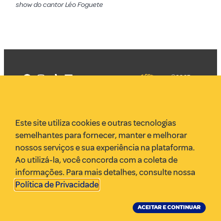
show do cantor Léo Foguete
©2025
Mercadizar
Todos os
direitos
Quem somos
reservados
PMKT
Este site utiliza cookies e outras tecnologias
VR Assessoria
semelhantes para fornecer, manter e melhorar
Parcerias
nossos serviços e sua experiência na plataforma.
Envie uma pauta
Ao utilizá-la, você concorda com a coleta de
Anuncie
informações. Para mais detalhes, consulte nossa
Política de Privacidade
.
ACEITAR E CONTINUAR