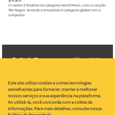
O cantor é finalista na categoria World Music, com a canção
‘Rio Negro’, levando a Amazônia à categoria global com a
conquista
©2025
Mercadizar
Todos os
direitos
Quem somos
reservados
PMKT
Este site utiliza cookies e outras tecnologias
VR Assessoria
semelhantes para fornecer, manter e melhorar
Parcerias
nossos serviços e sua experiência na plataforma.
Envie uma pauta
Ao utilizá-la, você concorda com a coleta de
Anuncie
informações. Para mais detalhes, consulte nossa