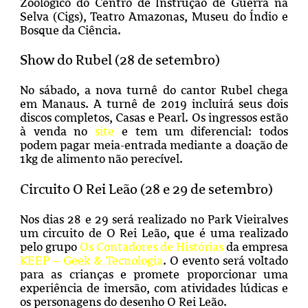
Zoológico do Centro de Instrução de Guerra na
Selva (Cigs), Teatro Amazonas, Museu do Índio e
Bosque da Ciência.
Show do Rubel (28 de setembro)
No sábado, a nova turnê do cantor Rubel chega
em Manaus. A turnê de 2019 incluirá seus dois
discos completos, Casas e Pearl. Os ingressos estão
à venda no
site
e tem um diferencial: todos
podem pagar meia-entrada mediante a doação de
1kg de alimento não perecível.
Circuito O Rei Leão (28 e 29 de setembro)
Nos dias 28 e 29 será realizado no Park Vieiralves
um circuito de O Rei Leão, que é uma realizado
pelo grupo
Os Contadores de Histórias
da empresa
KEEP – Geek & Tecnologia
. O evento será voltado
para as crianças e promete proporcionar uma
experiência de imersão, com atividades lúdicas e
os personagens do desenho O Rei Leão.