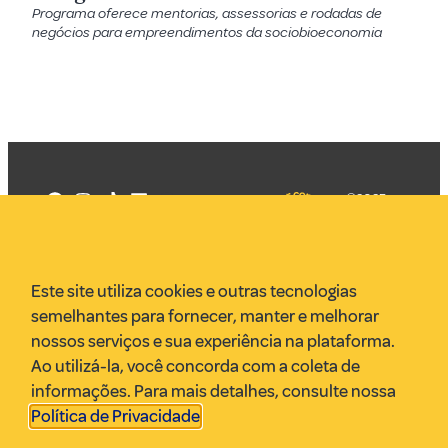
Programa oferece mentorias, assessorias e rodadas de
negócios para empreendimentos da sociobioeconomia
©2025
Mercadizar
Todos os
direitos
Quem somos
reservados
PMKT
Este site utiliza cookies e outras tecnologias
VR Assessoria
semelhantes para fornecer, manter e melhorar
Parcerias
nossos serviços e sua experiência na plataforma.
Envie uma pauta
Ao utilizá-la, você concorda com a coleta de
Anuncie
informações. Para mais detalhes, consulte nossa
Política de Privacidade
.