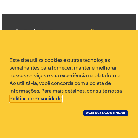
©2025
Mercadizar
Todos os
direitos
Quem somos
reservados
PMKT
Este site utiliza cookies e outras tecnologias
VR Assessoria
semelhantes para fornecer, manter e melhorar
Parcerias
nossos serviços e sua experiência na plataforma.
Envie uma pauta
Ao utilizá-la, você concorda com a coleta de
Anuncie
informações. Para mais detalhes, consulte nossa
Política de Privacidade
.
ACEITAR E CONTINUAR