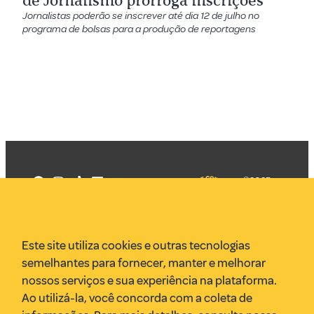
de Jornalismo prorroga inscrições
Jornalistas poderão se inscrever até dia 12 de julho no
programa de bolsas para a produção de reportagens
©2025
Mercadizar
Todos os
direitos
Quem somos
reservados
PMKT
Este site utiliza cookies e outras tecnologias
VR Assessoria
semelhantes para fornecer, manter e melhorar
Parcerias
nossos serviços e sua experiência na plataforma.
Envie uma pauta
Ao utilizá-la, você concorda com a coleta de
Anuncie