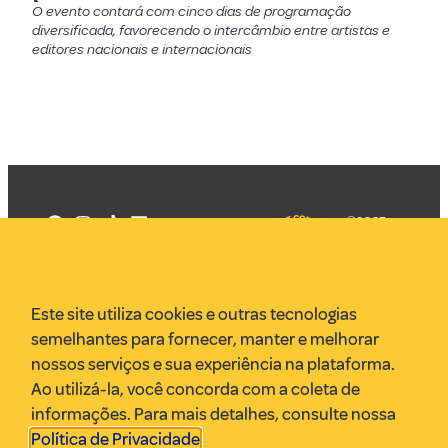
O evento contará com cinco dias de programação
diversificada, favorecendo o intercâmbio entre artistas e
editores nacionais e internacionais
©2025
Mercadizar
Todos os
direitos
Quem somos
reservados
PMKT
Este site utiliza cookies e outras tecnologias
VR Assessoria
semelhantes para fornecer, manter e melhorar
Parcerias
nossos serviços e sua experiência na plataforma.
Envie uma pauta
Ao utilizá-la, você concorda com a coleta de
Anuncie
informações. Para mais detalhes, consulte nossa
Política de Privacidade
.