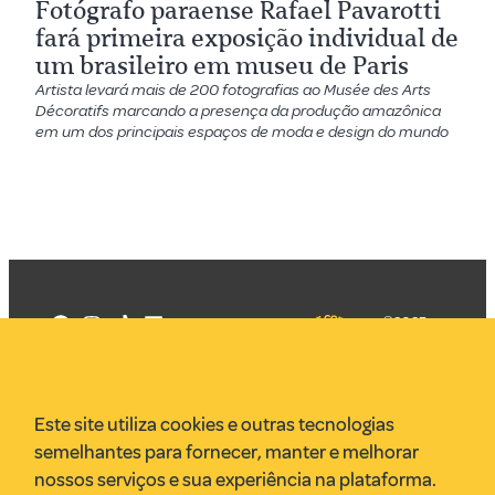
Fotógrafo paraense Rafael Pavarotti
fará primeira exposição individual de
um brasileiro em museu de Paris
Artista levará mais de 200 fotografias ao Musée des Arts
Décoratifs marcando a presença da produção amazônica
em um dos principais espaços de moda e design do mundo
©2025
Mercadizar
Todos os
direitos
Quem somos
reservados
PMKT
Este site utiliza cookies e outras tecnologias
VR Assessoria
semelhantes para fornecer, manter e melhorar
Parcerias
nossos serviços e sua experiência na plataforma.