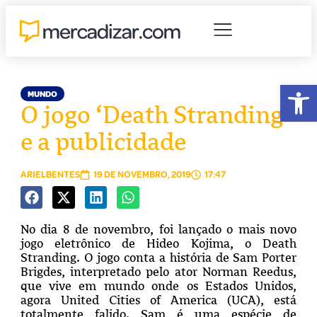
Abr
MUNDO
O jogo ‘Death Stranding’
e a publicidade
ARIELBENTES
19 DE NOVEMBRO, 2019
17:47
No dia 8 de novembro, foi lançado o mais novo
jogo eletrônico de Hideo Kojima, o Death
Stranding. O jogo conta a história de Sam Porter
Brigdes, interpretado pelo ator Norman Reedus,
que vive em mundo onde os Estados Unidos,
agora United Cities of America (UCA), está
totalmente falido. Sam é uma espécie de