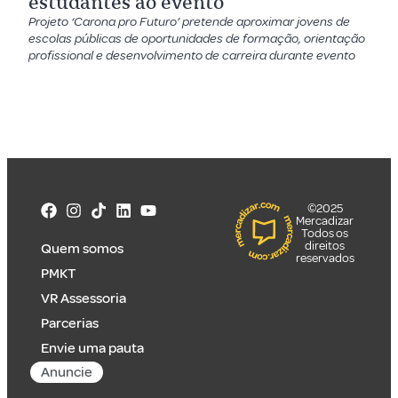
estudantes ao evento
Projeto ‘Carona pro Futuro’ pretende aproximar jovens de
escolas públicas de oportunidades de formação, orientação
profissional e desenvolvimento de carreira durante evento
©2025
Mercadizar
Todos os
direitos
Quem somos
reservados
PMKT
VR Assessoria
Parcerias
Envie uma pauta
Anuncie