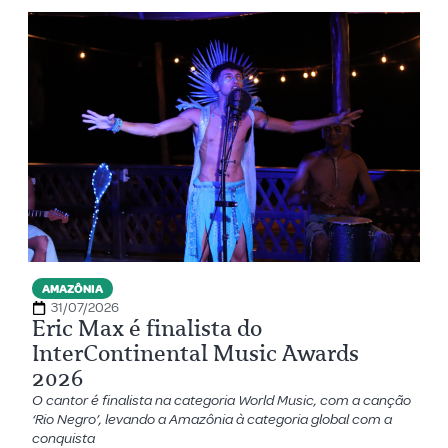
AMAZÔNIA
31/07/2026
Eric Max é finalista do
InterContinental Music Awards
2026
O cantor é finalista na categoria World Music, com a canção
‘Rio Negro’, levando a Amazônia à categoria global com a
conquista