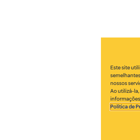
Este site uti
semelhantes
nossos servi
Ao utilizá-l
informações.
Política de 