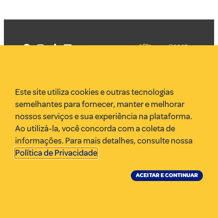
©2025
Mercadizar
Todos os
direitos
Quem somos
reservados
PMKT
Este site utiliza cookies e outras tecnologias
VR Assessoria
semelhantes para fornecer, manter e melhorar
Parcerias
nossos serviços e sua experiência na plataforma.
Envie uma pauta
Ao utilizá-la, você concorda com a coleta de
Anuncie
informações. Para mais detalhes, consulte nossa
Política de Privacidade
.
ACEITAR E CONTINUAR