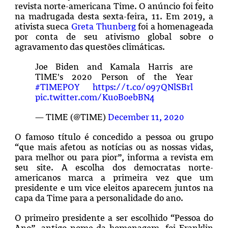
revista norte-americana Time. O anúncio foi feito
na madrugada desta sexta-feira, 11. Em 2019, a
ativista sueca
Greta Thunberg
foi a homenageada
por conta de seu ativismo global sobre o
agravamento das questões climáticas.
Joe Biden and Kamala Harris are
TIME's 2020 Person of the Year
#TIMEPOY
https://t.co/o97QNlSBrl
pic.twitter.com/KuoBoebBN4
— TIME (@TIME)
December 11, 2020
O famoso título é concedido a pessoa ou grupo
“que mais afetou as notícias ou as nossas vidas,
para melhor ou para pior”, informa a revista em
seu site. A escolha dos democratas norte-
americanos marca a primeira vez que um
presidente e um vice eleitos aparecem juntos na
capa da Time para a personalidade do ano.
O primeiro presidente a ser escolhido “Pessoa do
Ano”, antigo nome da homenagem, foi Franklin