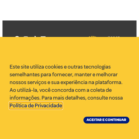
©2025
Mercadizar
Todos os
direitos
Quem somos
reservados
PMKT
Este site utiliza cookies e outras tecnologias
VR Assessoria
semelhantes para fornecer, manter e melhorar
Parcerias
nossos serviços e sua experiência na plataforma.
Envie uma pauta
Ao utilizá-la, você concorda com a coleta de
Anuncie
informações. Para mais detalhes, consulte nossa
Política de Privacidade
.
ACEITAR E CONTINUAR