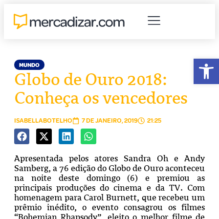
Abr
MUNDO
Globo de Ouro 2018:
Conheça os vencedores
ISABELLABOTELHO
7 DE JANEIRO, 2019
21:25
Apresentada pelos atores Sandra Oh e Andy
Samberg, a 76 edição do Globo de Ouro aconteceu
na noite deste domingo (6) e premiou as
principais produções do cinema e da TV. Com
homenagem para Carol Burnett, que recebeu um
prêmio inédito, o evento consagrou os filmes
“Bohemian Rhapsody”, eleito o melhor filme de