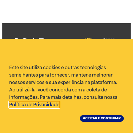
©2025
Mercadizar
Todos os
direitos
Quem somos
reservados
PMKT
Este site utiliza cookies e outras tecnologias
VR Assessoria
semelhantes para fornecer, manter e melhorar
Parcerias
nossos serviços e sua experiência na plataforma.
Envie uma pauta
Ao utilizá-la, você concorda com a coleta de
Anuncie
informações. Para mais detalhes, consulte nossa
Política de Privacidade
.
ACEITAR E CONTINUAR