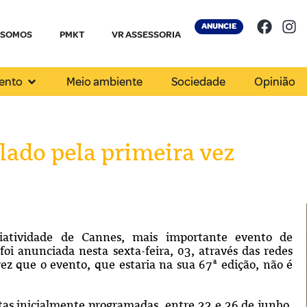
ANUNCIE
 SOMOS
PMKT
VR ASSESSORIA
ento
Meio ambiente
Sociedade
Opinião
lado pela primeira vez
riatividade de Cannes, mais importante evento de
foi anunciada nesta sexta-feira, 03, através das redes
 vez que o evento, que estaria na sua 67ª edição, não é
atas inicialmente programadas, entre 22 e 26 de junho,