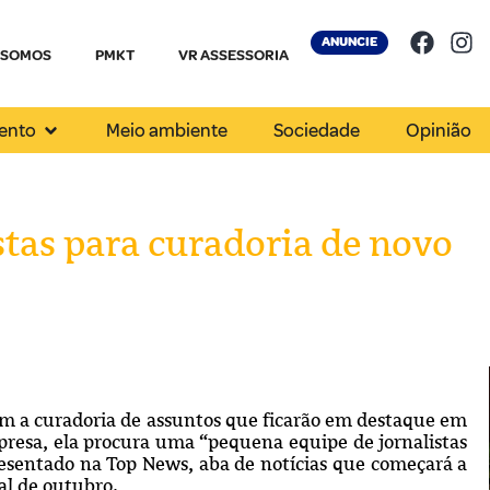
ANUNCIE
 SOMOS
PMKT
VR ASSESSORIA
ento
Meio ambiente
Sociedade
Opinião
stas para curadoria de novo
em a curadoria de assuntos que ficarão em destaque em
presa, ela procura uma “pequena equipe de jornalistas
resentado na Top News, aba de notícias que começará a
al de outubro.