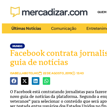
QUEM
Últimas Notícias
Comunicação
Entretenim
MUNDO
Facebook contrata jornali
guia de notícias
ISABELLABOTELHO
22 DE AGOSTO, 2019
13:43
O Facebook está contratando jornalistas para fazer
novo guia de notícias da plataforma. Segundo a em
veteranos” para selecionar o conteúdo que será ap
ser testada entre usuários dos Estados Unidos no fin