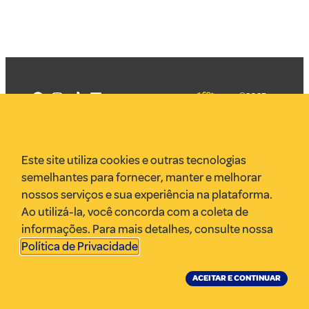
©2025
Mercadizar
Todos os
direitos
Quem somos
reservados
PMKT
Este site utiliza cookies e outras tecnologias
VR Assessoria
semelhantes para fornecer, manter e melhorar
Parcerias
nossos serviços e sua experiência na plataforma.
Envie uma pauta
Ao utilizá-la, você concorda com a coleta de
Anuncie
informações. Para mais detalhes, consulte nossa
Política de Privacidade
.
ACEITAR E CONTINUAR