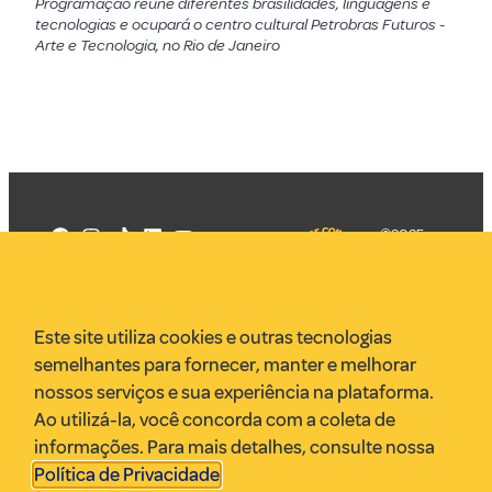
Programação reúne diferentes brasilidades, linguagens e
tecnologias e ocupará o centro cultural Petrobras Futuros -
Arte e Tecnologia, no Rio de Janeiro
©2025
Mercadizar
Todos os
direitos
Quem somos
reservados
PMKT
Este site utiliza cookies e outras tecnologias
VR Assessoria
semelhantes para fornecer, manter e melhorar
Parcerias
nossos serviços e sua experiência na plataforma.
Envie uma pauta
Ao utilizá-la, você concorda com a coleta de
Anuncie
informações. Para mais detalhes, consulte nossa
Política de Privacidade
.