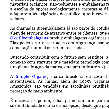
materiais orgânicos, não-poluentes e embalagens 
a escolha de opções ecologicamente corretas se d
adaptarem às exigências do público, que busca c
valores.
As chamadas Bioembalagens já são parte do cotidia
além de servirem de atrativo entre os clientes, que 
Oka Bioembalagens
produz embalagens orgânicas a 
Elas podem ser descartadas com segurança por 
como ração animal ou serem recicladas.
Buscando contribuir com o futuro sem resíduos, a
conexão com startups que mesclam tecnologia com 
um plano de ação da marca, que pretende até 2030 s
A
Simple Organic
, marca brasileira de cosmé
sustentáveis. As linhas, além de 100% veganas
Amazônica, são vendidas em sacolinhas reutili
proteção do meio ambiente.
É necessário, porém, olhar primeiramente para o
sustentabilidade é uma ótima opção, desde que pequ