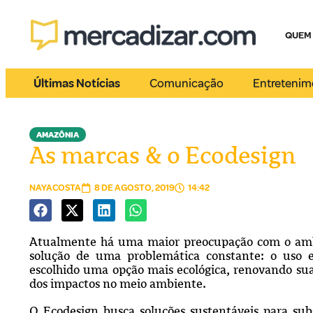
QUEM
Últimas Notícias
Comunicação
Entretenim
AMAZÔNIA
As marcas & o Ecodesign
NAYACOSTA
8 DE AGOSTO, 2019
14:42
Atualmente há uma maior preocupação com o ambi
solução de uma problemática constante: o uso e
escolhido uma opção mais ecológica, renovando su
dos impactos no meio ambiente.
O Ecodesign busca soluções sustentáveis para subs