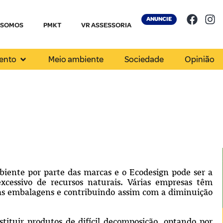
ANUNCIE
 SOMOS
PMKT
VR ASSESSORIA
ento
Meio ambiente
Sociedade
Opinião
ente por parte das marcas e o Ecodesign pode ser a
xcessivo de recursos naturais. Várias empresas têm
as embalagens e contribuindo assim com a diminuição
tituir produtos de difícil decomposição, optando por