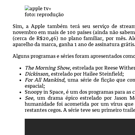
foto: reprodução
Sim, a Apple também terá seu serviço de streami
novembro em mais de 100 países (ainda não sabemos s
(cerca de R$20,46) no plano familiar, por mês. 
aparelho da marca, ganha 1 ano de assinatura grátis.
Alguns programas e séries foram apresentados como
The Morning Show
, estrelada por Reese Withe
Dickinson
, estrelado por Hailee Steinfield;
For All Mankind
, uma série de ficção que co
espacial;
Snoopy in Space, é um dos programas para as c
See
, um drama épico estrelado por Jason 
humanidade foi acometida por um vírus que 
restantes cegos. A série teve seu primeiro trai