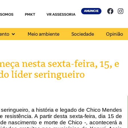
ANUNCIE
 SOMOS
PMKT
VR ASSESSORIA
ento
Meio ambiente
Sociedade
Opinião
a nesta sexta-feira, 15, e
do líder seringueiro
eringueiro, a história e legado de Chico Mendes
resistência. A partir desta sexta-feira, dia 15 de
de nascimento e morte de Chico -, acontecerá a