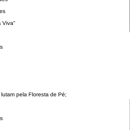
des
 Viva”
es
lutam pela Floresta de Pé;
es