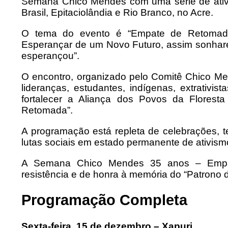
Semana Chico Mendes com uma série de ativid
Brasil, Epitaciolândia e Rio Branco, no Acre.
O tema do evento é “Empate de Retomada
Esperançar de um Novo Futuro, assim sonha
esperançou”.
O encontro, organizado pelo Comitê Chico Me
lideranças, estudantes, indígenas, extrativist
fortalecer a Aliança dos Povos da Flores
Retomada”.
A programação está repleta de celebrações, t
lutas sociais em estado permanente de ativism
A Semana Chico Mendes 35 anos – Empa
resistência e de honra à memória do “Patrono
Programação Completa
Sexta-feira, 15 de dezembro – Xapuri