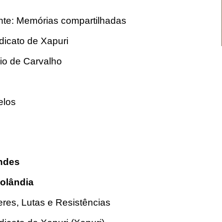
ente: Memórias compartilhadas
dicato de Xapuri
io de Carvalho
elos
o Mendes
iolândia
res, Lutas e Resistências