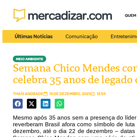
QUEM
Últimas Notícias
Comunicação
Entretenim
MEIO AMBIENTE
Semana Chico Mendes começ
celebra 35 anos de legado 
THAÍS ANDRADE
15 DE DEZEMBRO, 2023
12:54
Mesmo após 35 anos sem a presença do líder s
reverberam Brasil afora como símbolo de luta e 
dezembro, até o dia 22 de dezembro – datas 