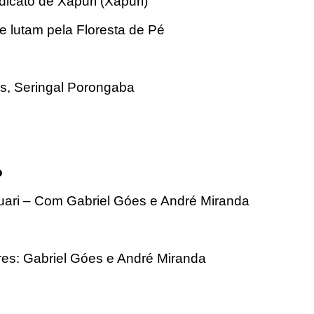
icato de Xapuri (Xapuri)
 lutam pela Floresta de Pé
s, Seringal Porongaba
o
guari – Com Gabriel Góes e André Miranda
res: Gabriel Góes e André Miranda