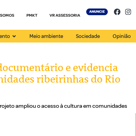
ANUNCIE
 SOMOS
PMKT
VR ASSESSORIA
ento
Meio ambiente
Sociedade
Opinião
ocumentário e evidencia
idades ribeirinhas do Rio
rojeto ampliou o acesso à cultura em comunidades