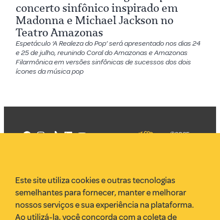
concerto sinfônico inspirado em
Madonna e Michael Jackson no
Teatro Amazonas
Espetáculo ‘A Realeza do Pop’ será apresentado nos dias 24
e 25 de julho, reunindo Coral do Amazonas e Amazonas
Filarmônica em versões sinfônicas de sucessos dos dois
ícones da música pop
©2025
Mercadizar
Todos os
direitos
Quem somos
reservados
PMKT
Este site utiliza cookies e outras tecnologias
VR Assessoria
semelhantes para fornecer, manter e melhorar
Parcerias
nossos serviços e sua experiência na plataforma.
Envie uma pauta
Ao utilizá-la, você concorda com a coleta de