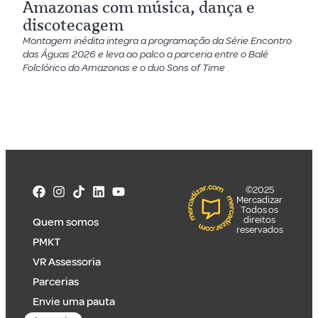
Amazonas com música, dança e
discotecagem
Montagem inédita integra a programação da Série Encontro
das Águas 2026 e leva ao palco a parceria entre o Balé
Folclórico do Amazonas e o duo Sons of Time
©2025
Mercadizar
Todos os
direitos
Quem somos
reservados
PMKT
VR Assessoria
Parcerias
Envie uma pauta