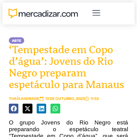
ARTE
‘Tempestade em Copo
d’água’: Jovens do Rio
Negro preparam
espetáculo para Manaus
THAÍS ANDRADE
13 DE OUTUBRO, 2023
11:53
O grupo Jovens do Rio Negro está
preparando o espetáculo teatral
“Tempestade em Copo d’água”, que será