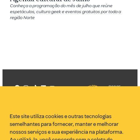
Conheça a programação do mês de julho que reúne
espetáculos, cultura geek e eventos gratuitos por toda a
região Norte
©2025
Mercadizar
Todos os
direitos
Quem somos
reservados
PMKT
Este site utiliza cookies e outras tecnologias
VR Assessoria
semelhantes para fornecer, manter e melhorar
Parcerias
nossos serviços e sua experiência na plataforma.
Envie uma pauta
Ao utilizá-la, você concorda com a coleta de