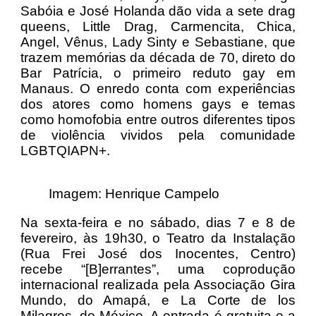
Sabóia e José Holanda dão vida a sete drag
queens, Little Drag, Carmencita, Chica,
Angel, Vênus, Lady Sinty e Sebastiane, que
trazem memórias da década de 70, direto do
Bar Patrícia, o primeiro reduto gay em
Manaus. O enredo conta com experiências
dos atores como homens gays e temas
como homofobia entre outros diferentes tipos
de violência vividos pela comunidade
LGBTQIAPN+.
Imagem: Henrique Campelo
Na sexta-feira e no sábado, dias 7 e 8 de
fevereiro, às 19h30, o Teatro da Instalação
(Rua Frei José dos Inocentes, Centro)
recebe “[B]errantes”, uma coprodução
internacional realizada pela Associação Gira
Mundo, do Amapá, e La Corte de los
Milagros, do México. A entrada é gratuita e a