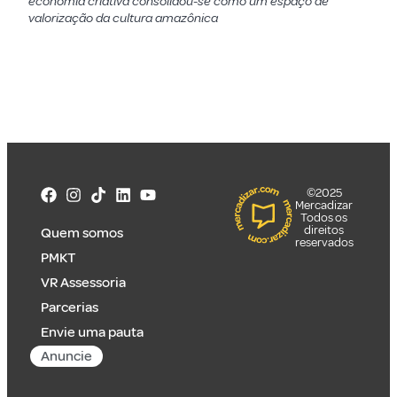
economia criativa consolidou-se como um espaço de
valorização da cultura amazônica
©2025
Mercadizar
Todos os
direitos
Quem somos
reservados
PMKT
VR Assessoria
Parcerias
Envie uma pauta
Anuncie