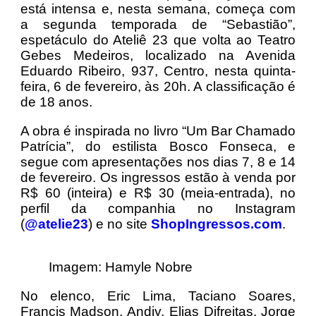
está intensa e, nesta semana, começa com
a segunda temporada de “Sebastião”,
espetáculo do Ateliê 23 que volta ao Teatro
Gebes Medeiros, localizado na Avenida
Eduardo Ribeiro, 937, Centro, nesta quinta-
feira, 6 de fevereiro, às 20h. A classificação é
de 18 anos.
A obra é inspirada no livro “Um Bar Chamado
Patrícia”, do estilista Bosco Fonseca, e
segue com apresentações nos dias 7, 8 e 14
de fevereiro. Os ingressos estão à venda por
R$ 60 (inteira) e R$ 30 (meia-entrada), no
perfil da companhia no Instagram
(
@atelie23
) e no site
ShopIngressos.com
.
Imagem: Hamyle Nobre
No elenco, Eric Lima, Taciano Soares,
Francis Madson, Andiy, Elias Difreitas, Jorge