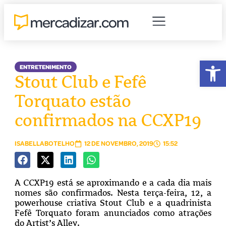
Abr
ENTRETENIMENTO
Stout Club e Fefê
Torquato estão
confirmados na CCXP19
ISABELLABOTELHO
12 DE NOVEMBRO, 2019
15:52
A CCXP19 está se aproximando e a cada dia mais
nomes são confirmados. Nesta terça-feira, 12, a
powerhouse criativa Stout Club e a quadrinista
Fefê Torquato foram anunciados como atrações
do Artist’s Alley.