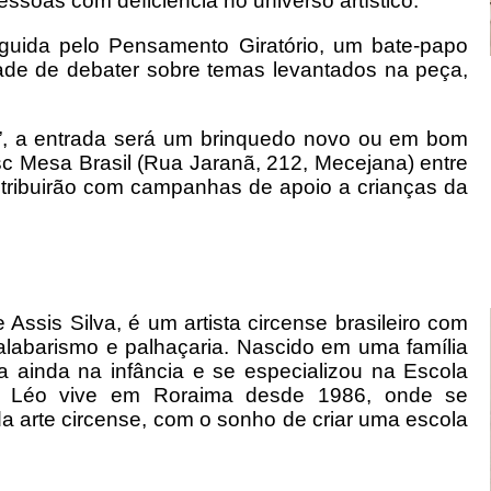
ssoas com deficiência no universo artístico.
uida pelo Pensamento Giratório, um bate-papo
dade de debater sobre temas levantados na peça,
es”, a entrada será um brinquedo novo ou em bom
sc Mesa Brasil (Rua Jaranã, 212, Mecejana) entre
tribuirão com campanhas de apoio a crianças da
 Assis Silva, é um artista circense brasileiro com
alabarismo e palhaçaria. Nascido em uma família
ria ainda na infância e se especializou na Escola
o. Léo vive em Roraima desde 1986, onde se
a arte circense, com o sonho de criar uma escola