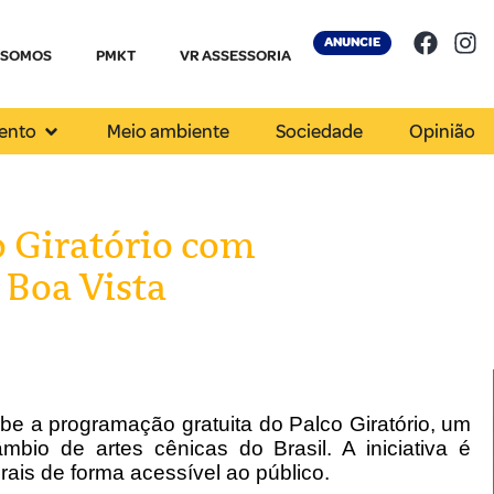
ANUNCIE
 SOMOS
PMKT
VR ASSESSORIA
ento
Meio ambiente
Sociedade
Opinião
o Giratório com
 Boa Vista
be a programação gratuita do Palco Giratório, um
mbio de artes cênicas do Brasil. A iniciativa é
ais de forma acessível ao público.