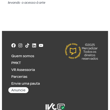
levando o acesso à arte
©2025
Mercadizar
Todos os
direitos
Quem somos
reservados
PMKT
VR Assessoria
Parcerias
Envie uma pauta
Anuncie