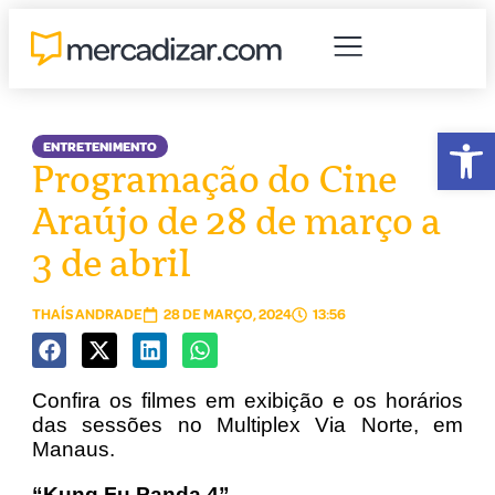
Abr
ENTRETENIMENTO
Programação do Cine
Araújo de 28 de março a
3 de abril
THAÍS ANDRADE
28 DE MARÇO, 2024
13:56
Confira os filmes em exibição e os horários
das sessões no Multiplex Via Norte, em
Manaus.
“Kung Fu Panda 4”