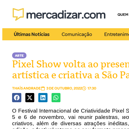
QUEM
Últimas Notícias
Comunicação
Entretenim
ARTE
Pixel Show volta ao presen
artística e criativa a São P
THAÍS ANDRADE
3 DE OUTUBRO, 2022
17:30
O Festival Internacional de Criatividade Pix
5 e 6 de novembro, vai reunir palestras,
wo
criativos, além de diversas atrações inédit