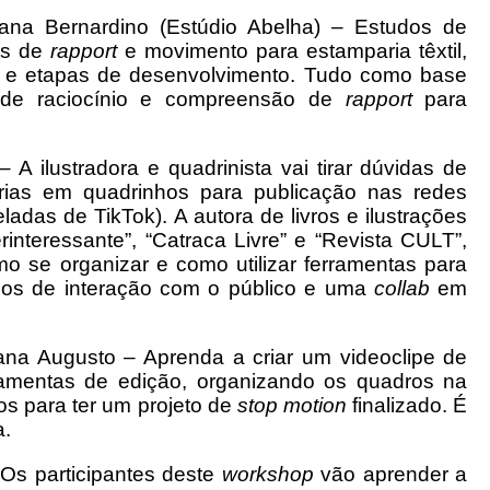
iana Bernardino (Estúdio Abelha) – Estudos de
as de
rapport
e movimento para estamparia têxtil,
 e etapas de desenvolvimento. Tudo como base
o de raciocínio e compreensão de
rapport
para
A ilustradora e quadrinista vai tirar dúvidas de
tórias em quadrinhos para publicação nas redes
ladas de TikTok). A autora de livros e ilustrações
interessante”, “Catraca Livre” e “Revista CULT”,
mo se organizar e como utilizar ferramentas para
meios de interação com o público e uma
collab
em
iana Augusto – Aprenda a criar um videoclipe de
amentas de edição, organizando os quadros na
os para ter um projeto de
stop
motion
finalizado. É
a.
Os participantes deste
workshop
vão aprender a