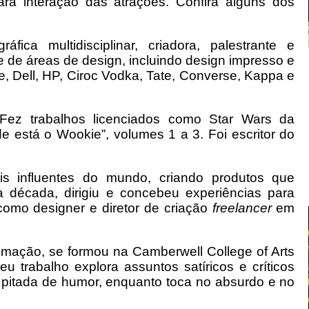
ara interação das atrações. Confira alguns dos
áfica multidisciplinar, criadora, palestrante e
de áreas de design, incluindo design impresso e
e, Dell, HP, Ciroc Vodka, Tate, Converse, Kappa e
or. Fez trabalhos licenciados como Star Wars da
de está o Wookie”, volumes 1 a 3. Foi escritor do
is influentes do mundo, criando produtos que
 década, dirigiu e concebeu experiências para
como designer e diretor de criação
freelancer
em
nimação, se formou na Camberwell College of Arts
 trabalho explora assuntos satíricos e críticos
a pitada de humor, enquanto toca no absurdo e no