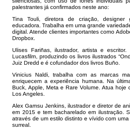
silenciosas, com uso de fones individuais p
palestrantes já confirmados neste ano:
Tina Touli, diretora de criação, designer gr
educadora. Trabalha em uma grande variedade 
digital. Atende clientes importantes como Adob
Dropbox.
Ulises Fariñas, ilustrador, artista e escrit
Lucasfilm, produzindo os livros ilustrados “On
Juiz Dredd e é cofundador dos livros Buño.
Vinicius Naldi, trabalha com as marcas ma
enriquecem a experiência humana. Na última
Buck, Apple, Meta e Rare Volume. Atua hoje 
Los Angeles.
Alex Gamsu Jenkins, ilustrador e diretor de a
em 2015 e tem bacharelado em ilustração. Seu
através de um estilo distinto e vívido com um
surreal.