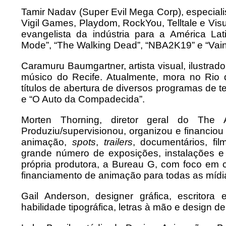
Tamir Nadav (Super Evil Mega Corp), especial
Vigil Games, Playdom, RockYou, Telltale e Vis
evangelista da indústria para a América Lat
Mode”, “The Walking Dead”, “NBA2K19” e “Vain
Caramuru Baumgartner, artista visual, ilustrado
músico do Recife. Atualmente, mora no Rio 
títulos de abertura de diversos programas de 
e “O Auto da Compadecida”.
Morten Thorning, diretor geral do The 
Produziu/supervisionou, organizou e financio
animação,
spots
,
trailers
, documentários, f
grande número de exposições, instalações 
própria produtora, a Bureau G, com foco em c
financiamento de animação para todas as mídi
Gail Anderson, designer gráfica, escritor
habilidade tipográfica, letras à mão e design de