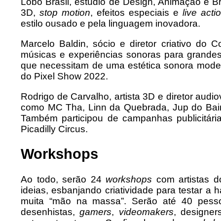
Lobo Brasil, estúdio de Design, Animação e 
3D,
stop motion
, efeitos especiais e
live
acti
estilo ousado e pela linguagem inovadora.
Marcelo Baldin, sócio e diretor criativo do
músicas e experiências sonoras para grandes
que necessitam de uma estética sonora moder
do Pixel Show 2022.
Rodrigo de Carvalho, artista 3D e diretor audi
como MC Tha, Linn da Quebrada, Jup do Bairr
Também participou de campanhas publicitár
Picadilly Circus.
Workshops
Ao todo, serão 24
workshops
com artistas d
ideias, esbanjando criatividade para testar a
muita “mão na massa”. Serão até 40 pesso
desenhistas,
gamers
,
videomakers
, designer