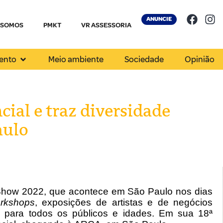
ANUNCIE
 SOMOS
PMKT
VR ASSESSORIA
ento
Meio ambiente
Sociedade
Opinião
cial e traz diversidade
aulo
el Show 2022, que acontece em São Paulo nos dias
rkshops
, exposições de artistas e de negócios
as, para todos os públicos e idades. Em sua 18ª