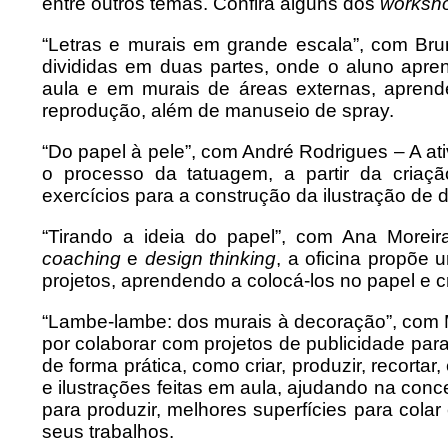
entre outros temas. Confira alguns dos
worksh
“Letras e murais em grande escala”, com Bruna
divididas em duas partes, onde o aluno apre
aula e em murais de áreas externas, apren
reprodução, além de manuseio de spray.
“Do papel à pele”, com André Rodrigues – A ati
o processo da tatuagem, a partir da criaç
exercícios para a construção da ilustração de
“Tirando a ideia do papel”, com Ana Morei
coaching
e
design thinking
, a oficina propõe u
projetos, aprendendo a colocá-los no papel e cr
“Lambe-lambe: dos murais à decoração”, com M
por colaborar com projetos de publicidade par
de forma prática, como criar, produzir, recortar
e ilustrações feitas em aula, ajudando na con
para produzir, melhores superfícies para colar
seus trabalhos.