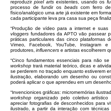
reproduzir
pixel arts
existentes, usando os
f
processo de fundir os
beads
com ferro de
físico/analógico uma arte já existente em forma
cada participante leva pra casa sua peça fina
“Produção de vídeo para a internet e suas 
vloggers
fundadores da APTO vão passear por
práticas particulares das cinco plataformas 
Vimeo, Facebook, YouTube, Instagram e
produtores,
influencers
e artistas escolherem q
“Cinco fundamentos essenciais para não se
workshop
trará material teórico, dicas e ativ
se perderem no traçado enquanto estiverem e
ilustração, elaborando um desenho ou const
poderá aplicar o que aprendeu em um desenho
“Invencionices gráficas: micromemórias ilustra
workshop
organizado pelo coletivo artístic
apreciar fotografias de desconhecidos para v
ilustrado, a partir da interação com técnicas