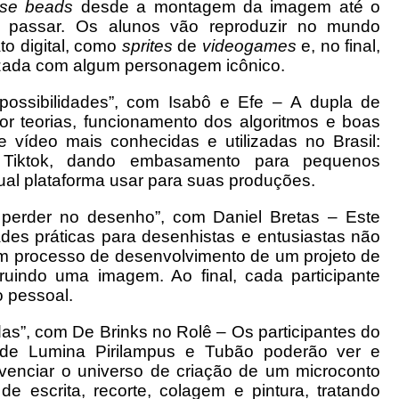
use beads
desde a montagem da imagem até o
 passar. Os alunos vão reproduzir no mundo
to digital, como
sprites
de
videogames
e, no final,
lizada com algum personagem icônico.
possibilidades”, com Isabô e Efe – A dupla de
 teorias, funcionamento dos algoritmos e boas
de vídeo mais conhecidas e utilizadas no Brasil:
 Tiktok, dando embasamento para pequenos
ual plataforma usar para suas produções.
 perder no desenho”, com Daniel Bretas – Este
idades práticas para desenhistas e entusiastas não
m processo de desenvolvimento de um projeto de
ruindo uma imagem. Ao final, cada participante
 pessoal.
das”, com De Brinks no Rolê – Os participantes do
o de Lumina Pirilampus e Tubão poderão ver e
ivenciar o universo de criação de um microconto
 de escrita, recorte, colagem e pintura, tratando