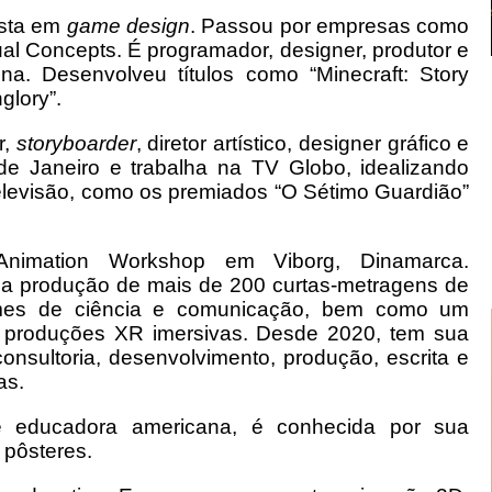
ista em
game design
. Passou por empresas como
ual Concepts. É programador, designer, produtor e
ina. Desenvolveu títulos como “Minecraft: Story
glory”.
r,
storyboarder
, diretor artístico, designer gráfico e
de Janeiro e trabalha na TV Globo, idealizando
televisão, como os premiados “O Sétimo Guardião”
Animation Workshop em Viborg, Dinamarca.
u a produção de mais de 200 curtas-metragens de
ilmes de ciência e comunicação, bem como um
e produções XR imersivas. Desde 2020, tem sua
onsultoria, desenvolvimento, produção, escrita e
as.
a e educadora americana, é conhecida por sua
 pôsteres.