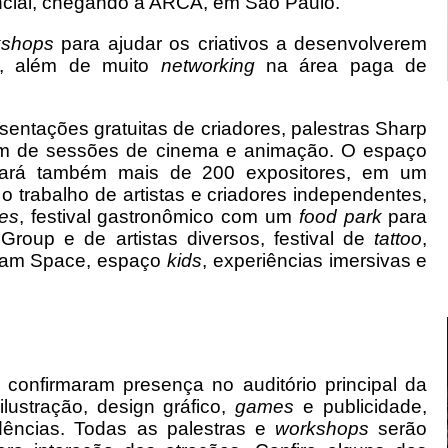
sencial, chegando à ARCA, em São Paulo.
kshops
para ajudar os criativos a desenvolverem
o, além de muito
networking
na área paga de
esentações gratuitas de criadores, palestras Sharp
ém de sessões de cinema e animação. O espaço
 trará também mais de 200 expositores, em um
 o trabalho de artistas e criadores independentes,
es
, festival gastronômico com um
food park
para
roup e de artistas diversos, festival de
tattoo
,
Dream Space, espaço
kids
, experiências imersivas e
 confirmaram presença no auditório principal da
lustração, design gráfico,
games
e publicidade,
dências. Todas as palestras e
workshops
serão