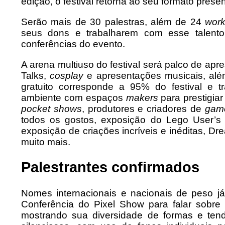
edição, o festival retorna ao seu formato pre
Serão mais de 30 palestras, além de 24
wor
seus dons e trabalharem com esse talent
conferências do evento.
A arena multiuso do festival será palco de apr
Talks,
cosplay
e apresentações musicais, al
gratuito corresponde a 95% do festival e
ambiente com espaços
makers
para prestigiar
pocket
shows
, produtores e criadores de
gam
todos os gostos, exposição do Lego User’s G
exposição de criações incríveis e inéditas, 
muito mais.
Palestrantes confirmados
Nomes internacionais e nacionais de peso já
Conferência do Pixel Show para falar sobre i
mostrando sua diversidade de formas e ten