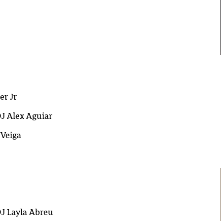
er Jr
J Alex Aguiar
 Veiga
J Layla Abreu