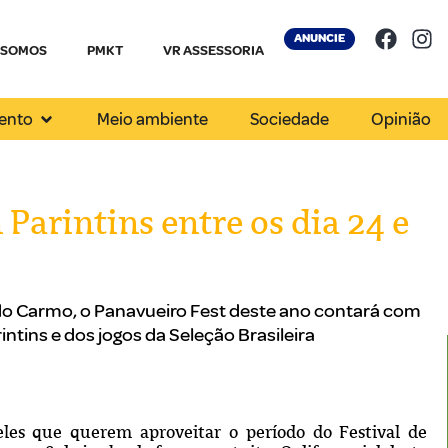
ANUNCIE
 SOMOS
PMKT
VR ASSESSORIA
ento
Meio ambiente
Sociedade
Opinião
Parintins entre os dia 24 e
do Carmo, o Panavueiro Fest deste ano contará com
intins e dos jogos da Seleção Brasileira
les que querem aproveitar o período do Festival de