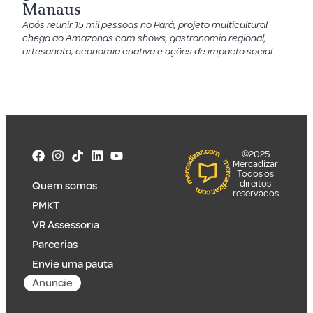
Manaus
Após reunir 15 mil pessoas no Pará, projeto multicultural
chega ao Amazonas com shows, gastronomia regional,
artesanato, economia criativa e ações de impacto social
©2025
Mercadizar
Todos os
direitos
Quem somos
reservados
PMKT
VR Assessoria
Parcerias
Envie uma pauta
Anuncie