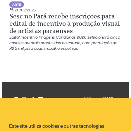
ARTE
20/07/2026
Sesc no Pará recebe inscrições para
edital de incentivo à produção visual
de artistas paraenses
Edital Incentivo Imagens Cotidianas 2026 selecionará cinco
ensaios autorais produzidos no estado, com premiação de
R$ 5 mil para cada trabalho escolhido
©2025
Mercadizar
Todos os
direitos
Quem somos
reservados
PMKT
Este site utiliza cookies e outras tecnologias
VR Assessoria