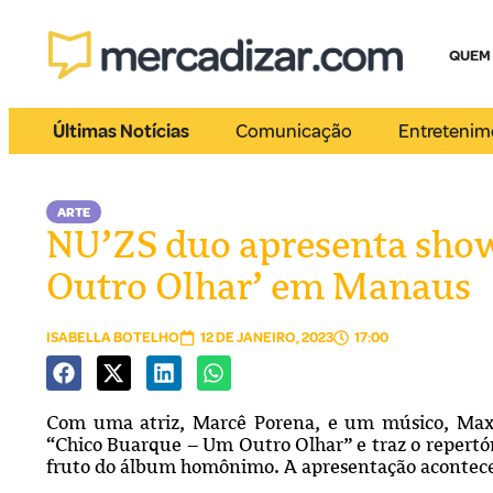
QUEM
Últimas Notícias
Comunicação
Entretenim
ARTE
NU’ZS duo apresenta sho
Outro Olhar’ em Manaus
ISABELLA BOTELHO
12 DE JANEIRO, 2023
17:00
Com uma atriz, Marcê Porena, e um músico, Max
“Chico Buarque – Um Outro Olhar” e traz o repertór
fruto do álbum homônimo. A apresentação acontece