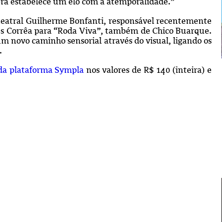
obra estabelece um elo com a atemporalidade.”
 teatral Guilherme Bonfanti, responsável recentemente
es Corrêa para “Roda Viva”, também de Chico Buarque.
m novo caminho sensorial através do visual, ligando os
o.
 da plataforma Sympla
nos valores de R$ 140 (inteira) e