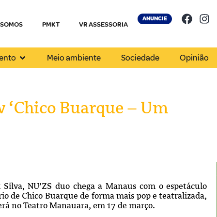
ANUNCIE
 SOMOS
PMKT
VR ASSESSORIA
ento
Meio ambiente
Sociedade
Opinião
w ‘Chico Buarque – Um
 Silva, NU’ZS duo chega a Manaus com o espetáculo
io de Chico Buarque de forma mais pop e teatralizada,
rá no Teatro Manauara, em 17 de março.