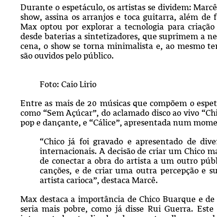
Durante o espetáculo, os artistas se dividem: Marc
show, assina os arranjos e toca guitarra, além de 
Max optou por explorar a tecnologia para criação
desde baterias a sintetizadores, que suprimem a n
cena, o show se torna minimalista e, ao mesmo t
são ouvidos pelo público.
Foto: Caio Lirio
Entre as mais de 20 músicas que compõem o espetá
como “Sem Açúcar”, do aclamado disco ao vivo “C
pop e dançante, e “Cálice”, apresentada num mome
“Chico já foi gravado e apresentado de diver
internacionais. A decisão de criar um Chico 
de conectar a obra do artista a um outro públ
canções, e de criar uma outra percepção e su
artista carioca”, destaca Marcê.
Max destaca a importância de Chico Buarque e de su
seria mais pobre, como já disse Rui Guerra. Este