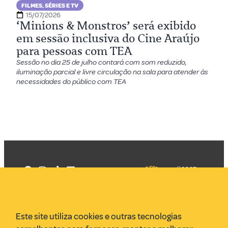
FILMES, SÉRIES E TV
15/07/2026
‘Minions & Monstros’ será exibido
em sessão inclusiva do Cine Araújo
para pessoas com TEA
Sessão no dia 25 de julho contará com som reduzido,
iluminação parcial e livre circulação na sala para atender às
necessidades do público com TEA
©2025
Mercadizar
Todos os
direitos
Quem somos
reservados
PMKT
Este site utiliza cookies e outras tecnologias
VR Assessoria