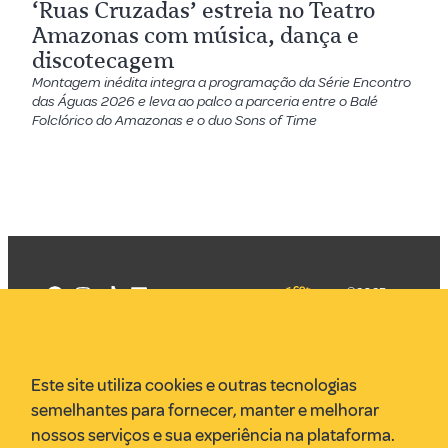
‘Ruas Cruzadas’ estreia no Teatro
Amazonas com música, dança e
discotecagem
Montagem inédita integra a programação da Série Encontro
das Águas 2026 e leva ao palco a parceria entre o Balé
Folclórico do Amazonas e o duo Sons of Time
©2025
Mercadizar
Todos os
direitos
Quem somos
reservados
PMKT
Este site utiliza cookies e outras tecnologias
VR Assessoria
semelhantes para fornecer, manter e melhorar
Parcerias
nossos serviços e sua experiência na plataforma.