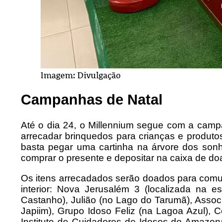
Imagem: Divulgação
Campanhas de Natal
Até o dia 24, o Millennium segue com a camp
arrecadar brinquedos para crianças e produtos
basta pegar uma cartinha na árvore dos son
comprar o presente e depositar na caixa de d
Os itens arrecadados serão doados para comun
interior: Nova Jerusalém 3 (localizada na 
Castanho), Julião (no Lago do Tarumã), Asso
Japiim), Grupo Idoso Feliz (na Lagoa Azul), 
Instituto de Cuidadores de Idosos do Amazon