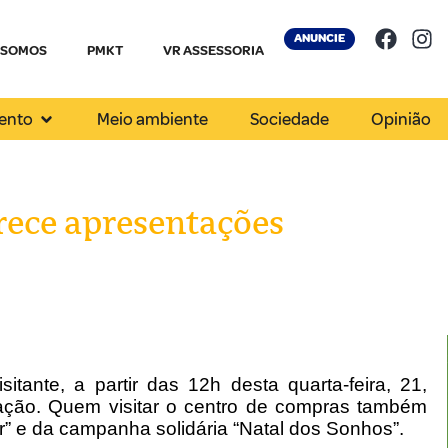
ANUNCIE
 SOMOS
PMKT
VR ASSESSORIA
ento
Meio ambiente
Sociedade
Opinião
ece apresentações
itante, a partir das 12h desta quarta-feira, 21,
tação. Quem visitar o centro de compras também
r” e da campanha solidária “Natal dos Sonhos”.