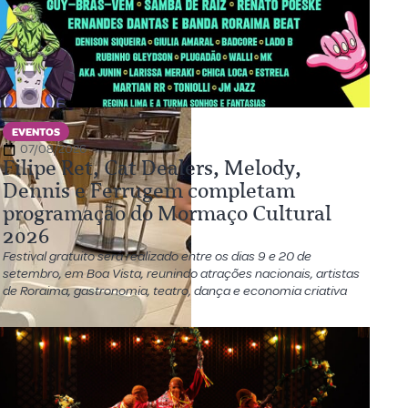
EVENTOS
07/08/2026
Filipe Ret, Cat Dealers, Melody,
Dennis e Ferrugem completam
programação do Mormaço Cultural
2026
Festival gratuito será realizado entre os dias 9 e 20 de
setembro, em Boa Vista, reunindo atrações nacionais, artistas
de Roraima, gastronomia, teatro, dança e economia criativa