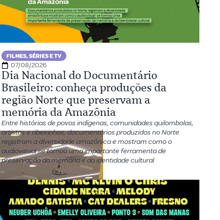
FILMES, SÉRIES E TV
07/08/2026
Dia Nacional do Documentário
Brasileiro: conheça produções da
região Norte que preservam a
memória da Amazônia
Entre histórias de povos indígenas, comunidades quilombolas,
artistas e ribeirinhos, documentários produzidos no Norte
registram a diversidade amazônica e mostram como o
audiovisual se tornou uma importante ferramenta de
preservação da memória e da identidade cultural