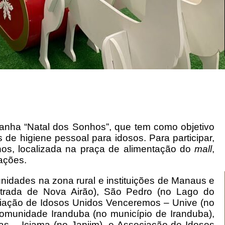
anha “Natal dos Sonhos”, que tem como objetivo
 de higiene pessoal para idosos. Para participar,
hos, localizada na praça de alimentação do
mall
,
oações.
idades na zona rural e instituições de Manaus e
estrada de Nova Airão), São Pedro (no Lago do
ciação de Idosos Unidos Venceremos – Unive (no
Comunidade Iranduba (no município de Iranduba),
as – Iciama (no Japiim), e Associação de Idosos