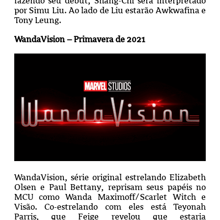
fazendo seu debut, Shang-Chi será interpretado
por Simu Liu. Ao lado de Liu estarão Awkwafina e
Tony Leung.
WandaVision – Primavera de 2021
WandaVision, série original estrelando Elizabeth
Olsen e Paul Bettany, reprisam seus papéis no
MCU como Wanda Maximoff/Scarlet Witch e
Visão. Co-estrelando com eles está Teyonah
Parris, que Feige revelou que estaria