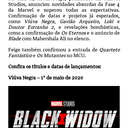
Studios, anunciou novidades absurdas da Fase 4
da Marvel e superou todas as expectativas.
Confirmação de datas e projetos já esperados,
como
Viúva Negra
,
Gavião Arqueiro
,
Loki
e
Doutor Estranho 2
, e revelações bombásticas,
como a confirmação de
Os Eternos
e o anúncio de
Blade
com Mahershala Ali no elenco.
Feige também confirmou a entrada de
Quarteto
Fantástico
e
Os Mutantes
no MCU.
Confira os títulos e datas de lançamentos:
Viúva Negra – 1º de maio de 2020