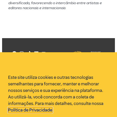
diversificada, favorecendo o intercâmbio entre artistas e
editores nacionais e internacionais
©2025
Mercadizar
Todos os
direitos
Quem somos
reservados
PMKT
Este site utiliza cookies e outras tecnologias
VR Assessoria
semelhantes para fornecer, manter e melhorar
Parcerias
nossos serviços e sua experiência na plataforma.
Envie uma pauta
Ao utilizá-la, você concorda com a coleta de
Anuncie
informações. Para mais detalhes, consulte nossa
Política de Privacidade
.