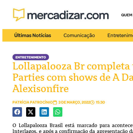
QUEM
Últimas Notícias
Comunicação
Entretenim
ENTRETENIMENTO
Lollapalooza Br completa
Parties com shows de A D
Alexisonfire
PATRÍCIA PATROCÍNIO
3 DE MARÇO, 2022
15:30
O Lollapalooza Brasil está marcado para aconte
Interlagos, e após a confirmação da apresentação 