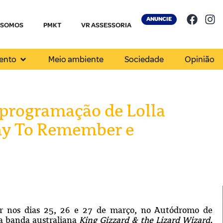
ANUNCIE
 SOMOS
PMKT
VR ASSESSORIA
ento
Meio ambiente
Sociedade
Opinião
 programação de Lolla
ay To Remember e
cer nos dias 25, 26 e 27 de março, no Autódromo de
da banda australiana
King Gizzard & the Lizard Wizard,