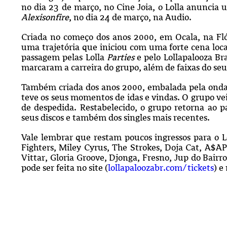
no dia 23 de março, no Cine Joia, o Lolla anuncia 
Alexisonfire
, no dia 24 de março, na Audio.
Criada no começo dos anos 2000, em Ocala, na Fl
uma trajetória que iniciou com uma forte cena loc
passagem pelas Lolla
Parties
e pelo Lollapalooza Br
marcaram a carreira do grupo, além de faixas do se
Também criada dos anos 2000, embalada pela ond
teve os seus momentos de idas e vindas. O grupo ve
de despedida. Restabelecido, o grupo retorna ao
seus discos e também dos singles mais recentes.
Vale lembrar que restam poucos ingressos para o L
Fighters, Miley Cyrus, The Strokes, Doja Cat, A$AP
Vittar, Gloria Groove, Djonga, Fresno, Jup do Bair
pode ser feita no site (
lollapaloozabr.com/tickets
) e