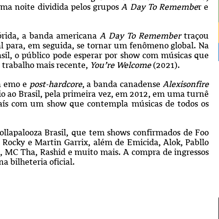
uma noite dividida pelos grupos
A Day To Remembe
r e
órida, a banda americana
A Day To Remember
traçou
al para, em seguida, se tornar um fenômeno global. Na
asil, o público pode esperar por show com músicas que
u trabalho mais recente,
You’re Welcome
(2021).
a emo e
post-hardcore
, a banda canadense
Alexisonfire
io ao Brasil, pela primeira vez, em 2012, em uma turnê
 país com um show que contempla músicas de todos os
ollapalooza Brasil, que tem shows confirmados de Foo
 Rocky e Martin Garrix, além de Emicida, Alok, Pabllo
ro, MC Tha, Rashid e muito mais. A compra de ingressos
 na bilheteria oficial.