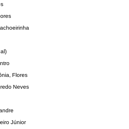
es
lores
Cachoeirinha
al)
ntro
nia, Flores
credo Neves
xandre
eiro Júnior