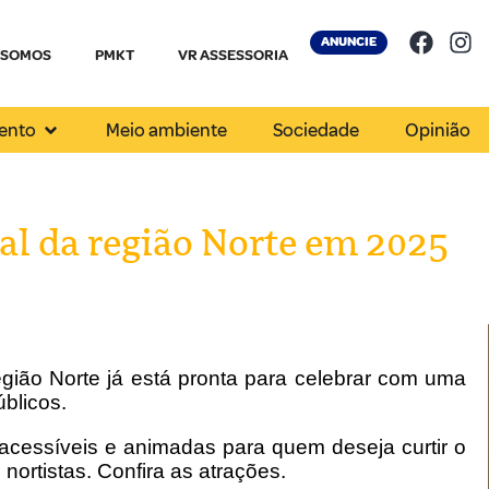
ANUNCIE
 SOMOS
PMKT
VR ASSESSORIA
ento
Meio ambiente
Sociedade
Opinião
val da região Norte em 2025
egião Norte já está pronta para celebrar com uma
úblicos.
acessíveis e animadas para quem deseja curtir o
ortistas. Confira as atrações.