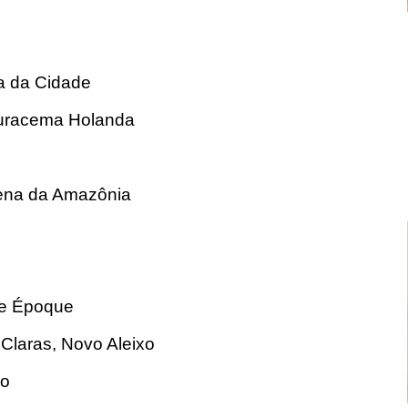
la da Cidade
Juracema Holanda
rena da Amazônia
le Époque
Claras, Novo Aleixo
ro