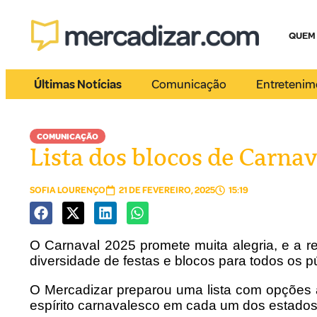
QUEM
Últimas Notícias
Comunicação
Entretenim
COMUNICAÇÃO
Lista dos blocos de Carna
SOFIA LOURENÇO
21 DE FEVEREIRO, 2025
15:19
O Carnaval 2025 promete muita alegria, e a r
diversidade de festas e blocos para todos os p
O Mercadizar preparou uma lista com opções 
espírito carnavalesco em cada um dos estados n