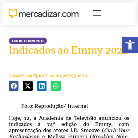
Abr
ENTRETENIMENTO
Indicados ao Emmy 2022
TUANESILVA
12 DE JULHO, 2022
15:30
Foto: Reprodução/ Internet
Hoje, 12, a Academia de Televisão anunciou os
indicados à 74ª edição do Emmy, com
apresentação dos atores J.B. Smoove (
Curb Your
Enthusiasm
) e Melissa Fumero (
Brooklyn Nine-