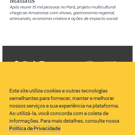
Manaus
Após reunir 15 mil pessoas no Pará, projeto multicultural
chega ao Amazonas com shows, gastronomia regional,
artesanato, economia criativa e ações de impacto social
©2025
Mercadizar
Todos os
direitos
Quem somos
reservados
PMKT
Este site utiliza cookies e outras tecnologias
VR Assessoria
semelhantes para fornecer, manter e melhorar
Parcerias
nossos serviços e sua experiência na plataforma.
Envie uma pauta
Ao utilizá-la, você concorda com a coleta de
Anuncie
informações. Para mais detalhes, consulte nossa
Política de Privacidade
.