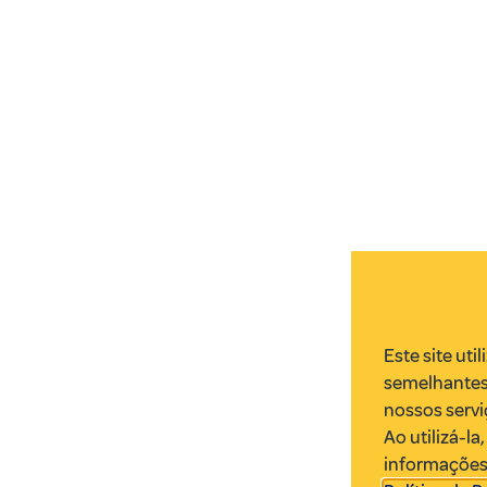
Este site uti
semelhantes
nossos servi
Ao utilizá-l
informações.